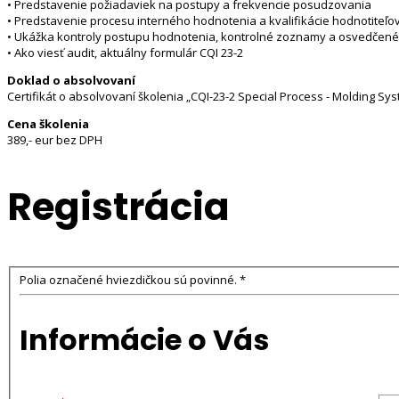
• Predstavenie požiadaviek na postupy a frekvencie posudzovania
• Predstavenie procesu interného hodnotenia a kvalifikácie hodnotiteľo
• Ukážka kontroly postupu hodnotenia, kontrolné zoznamy a osvedčen
• Ako viesť audit, aktuálny formulár CQI 23-2
Doklad o absolvovaní
Certifikát o absolvovaní školenia „CQI-23-2 Special Process - Molding 
Cena školenia
389,- eur bez DPH
Registrácia
Polia označené hviezdičkou sú povinné. *
Informácie o Vás