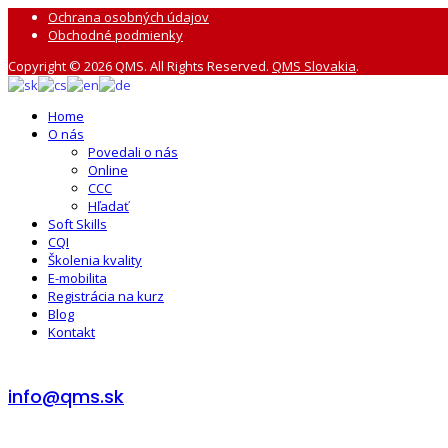
Ochrana osobných údajov
Obchodné podmienky
Copyright © 2026 QMS. All Rights Reserved.
QMS Slovakia
.
Home
O nás
Povedali o nás
Online
CCC
Hľadať
Soft Skills
CQI
Školenia kvality
E-mobilita
Registrácia na kurz
Blog
Kontakt
info@qms.sk