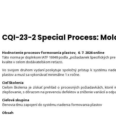
CQI-23-2 Special Process: Mo
Hodnotenie procesov formovania plastov, 6. 7. 2026 online
Táto norma je doplnkom IATF 16949 podľa „požiadaviek špecifických pre
kvalite v celom dodávateľskom reťazci.
Vo svojom druhom vydaní poskytuje spoločný prístup k systému riad
plastov a musí sa vykonávať minimálne 1 x ročne.
Cieľ školenia
Cieľom školenia je získať prehľad o procesných požiadavkách, ktoré 
zlepšovanie, s dôrazom na prevenciu defektov a zníženie variácií a odp
Cieľová skupina
členovia tímu zapojení do systému riadenia formovania plastov
Obsah