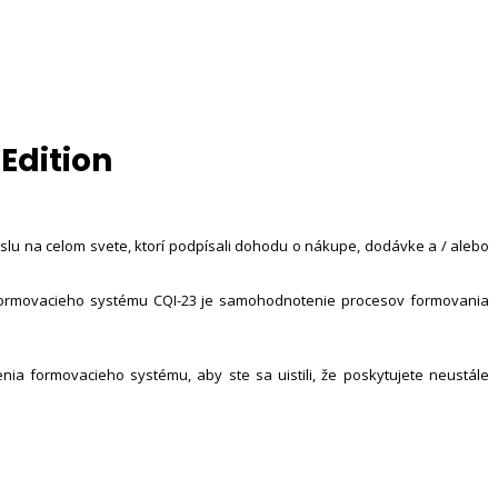
Edition
slu na celom svete, ktorí podpísali dohodu o nákupe, dodávke a / alebo
 formovacieho systému CQI-23 je samohodnotenie procesov formovania
ia formovacieho systému, aby ste sa uistili, že poskytujete neustále