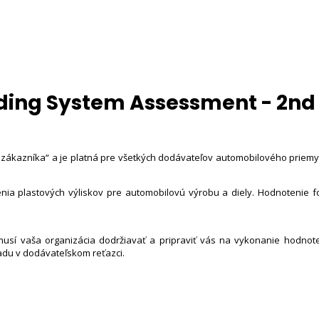
lding System Assessment - 2nd 
 zákazníka“ a je platná pre všetkých dodávateľov automobilového priemy
enia plastových výliskov pre automobilovú výrobu a diely. Hodnotenie
musí vaša organizácia dodržiavať a pripraviť vás na vykonanie hodnoten
adu v dodávateľskom reťazci.