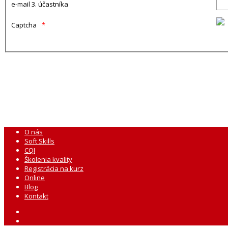
e-mail 3. účastníka
Captcha
O nás
Soft Skills
CQI
Školenia kvality
Registrácia na kurz
Online
Blog
Kontakt