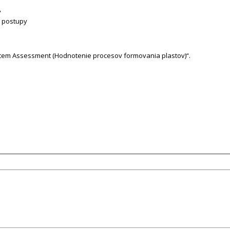
v
é postupy
System Assessment (Hodnotenie procesov formovania plastov)“.